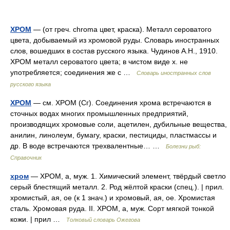
ХРОМ
— (от греч. chroma цвет, краска). Металл сероватого
цвета, добываемый из хромовой руды. Словарь иностранных
слов, вошедших в состав русского языка. Чудинов А.Н., 1910.
ХРОМ металл сероватого цвета; в чистом виде х. не
употребляется; соединения же с …
Словарь иностранных слов
русского языка
ХРОМ
— см. ХРОМ (Сг). Соединения хрома встречаются в
сточных водах многих промышленных предприятий,
производящих хромовые соли, ацетилен, дубильные вещества,
анилин, линолеум, бумагу, краски, пестициды, пластмассы и
др. В воде встречаются трехвалентные… …
Болезни рыб:
Справочник
хром
— ХРОМ, а, муж. 1. Химический элемент, твёрдый светло
серый блестящий металл. 2. Род жёлтой краски (спец.). | прил.
хромистый, ая, ое (к 1 знач.) и хромовый, ая, ое. Хромистая
сталь. Хромовая руда. II. ХРОМ, а, муж. Сорт мягкой тонкой
кожи. | прил …
Толковый словарь Ожегова