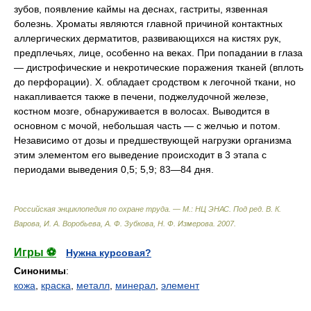
зубов, появление каймы на деснах, гастриты, язвенная
болезнь. Хроматы являются главной причиной контактных
аллергических дерматитов, развивающихся на кистях рук,
предплечьях, лице, особенно на веках. При попадании в глаза
— дистрофические и некротические поражения тканей (вплоть
до перфорации). Х. обладает сродством к легочной ткани, но
накапливается также в печени, поджелудочной железе,
костном мозге, обнаруживается в волосах. Выводится в
основном с мочой, небольшая часть — с желчью и потом.
Независимо от дозы и предшествующей нагрузки организма
этим элементом его выведение происходит в 3 этапа с
периодами выведения 0,5; 5,9; 83—84 дня.
Российская энциклопедия по охране труда. — М.: НЦ ЭНАС
.
Под ред. В. К.
Варова, И. А. Воробьева, А. Ф. Зубкова, Н. Ф. Измерова
.
2007
.
Игры ⚽
Нужна курсовая?
Синонимы
:
кожа
,
краска
,
металл
,
минерал
,
элемент