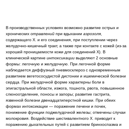
В производственных условиях возможно развитие острых и
хронических
отравлений
при вдыхании
аэрозоля
,
содержащего Х. и его соединения, при поступлении через
желудочно-кишечный тракт, а также при контакте с кожей (из-за
хорошей проницаемости кожи для соединений Х). В
клинической картине
интоксикации
выделяют 2 основные
формы: легочную и желудочную. При легочной форме
наблюдается диффузный пневмосклероз с одновременным
развитием вегетососудистой дистонии и ишемической болезни
сердца. При желудочной форме характерны боли в
эпигастральной области, изжога, тошнота, рвота, повышенное
слюноотделение, поносы и запоры; развитие гастрита,
язвенной болезни двенадцатиперстной кишки. При обеих
формах интоксикации — поражение печени и почек,
понижение функции поджелудочной железы; отмечены случаи
молокровия. Воздействие шестивалентного Х. приводит к
поражению дыхательных путей с развитием бринхоспазма и