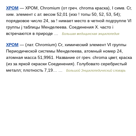
ХРОМ
— ХРОМ, Chromium (от греч. chroma краска), I симв. Сг,
хим. элемент с ат. весом 52,01 (изо ! топы 50, 52, 53, 54);
порядковое число 24, за ! нимает место в четной подгруппе VІ
группы j таблицы Менделеева. Соединения X. часто i
встречаются в природе …
Большая медицинская энциклопедия
ХРОМ
— (лат. Chromium) Cr, химический элемент VI группы
Периодической системы Менделеева, атомный номер 24,
атомная масса 51,9961. Название от греч. chroma цвет, краска
(из за яркой окраски Соединения). Голубовато серебристый
металл; плотность 7,19… …
Большой Энциклопедический словарь